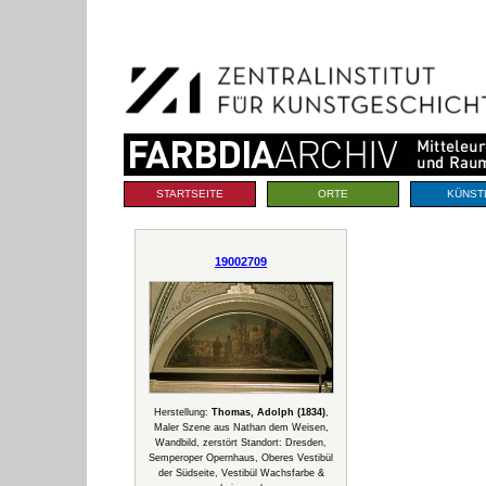
Benutzerspezifische
Direkt
Werkzeuge
zum
Inhalt
|
Direkt
zur
Navigation
Sektionen
STARTSEITE
ORTE
KÜNST
19002709
Herstellung:
Thomas, Adolph (1834)
,
Maler Szene aus Nathan dem Weisen,
Wandbild, zerstört Standort: Dresden,
Semperoper Opernhaus, Oberes Vestibül
der Südseite, Vestibül Wachsfarbe &