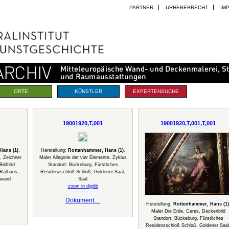
PARTNER
URHEBERRECHT
IM
ORTE
KÜNSTLER
EXPERTENSUCHE
19001920,T,001
19001920,T,001,T,001
Hans (1)
,
Herstellung:
Rottenhammer, Hans (1)
,
, Zeichner
Maler Allegorie der vier Elemente, Zyklus
ildfeld
Standort: Bückeburg, Fürstliches
 Rathaus,
Residenzschloß Schloß, Goldener Saal,
dwand
Saal
zoom in digilib
Dokument…
Herstellung:
Rottenhammer, Hans (1)
Maler Die Erde, Ceres, Deckenbild
Standort: Bückeburg, Fürstliches
Residenzschloß Schloß, Goldener Saal