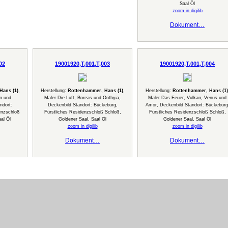
Saal Öl
zoom in digilib
Dokument…
02
19001920,T,001,T,003
19001920,T,001,T,004
Hans (1)
,
Herstellung:
Rottenhammer, Hans (1)
,
Herstellung:
Rottenhammer, Hans (1)
n und
Maler Die Luft, Boreas und Orithyia,
Maler Das Feuer, Vulkan, Venus und
ndort:
Deckenbild Standort: Bückeburg,
Amor, Deckenbild Standort: Bückeburg
enzschloß
Fürstliches Residenzschloß Schloß,
Fürstliches Residenzschloß Schloß,
al Öl
Goldener Saal, Saal Öl
Goldener Saal, Saal Öl
zoom in digilib
zoom in digilib
Dokument…
Dokument…