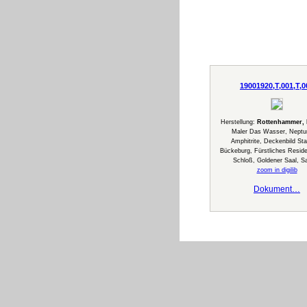
19001920,T,001,T,0
Herstellung:
Rottenhammer, 
Maler Das Wasser, Neptu
Amphitrite, Deckenbild Sta
Bückeburg, Fürstliches Resid
Schloß, Goldener Saal, Sa
zoom in digilib
Dokument…