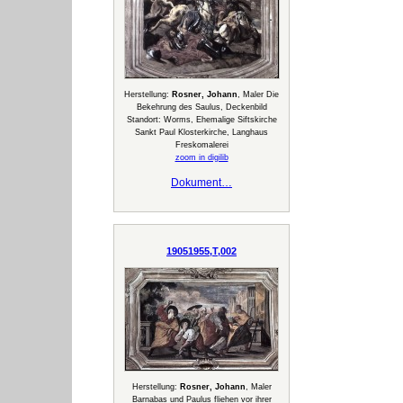
Herstellung:
Rosner, Johann
, Maler Die
Bekehrung des Saulus, Deckenbild
Standort: Worms, Ehemalige Siftskirche
Sankt Paul Klosterkirche, Langhaus
Freskomalerei
zoom in digilib
Dokument…
19051955,T,002
Herstellung:
Rosner, Johann
, Maler
Barnabas und Paulus fliehen vor ihrer