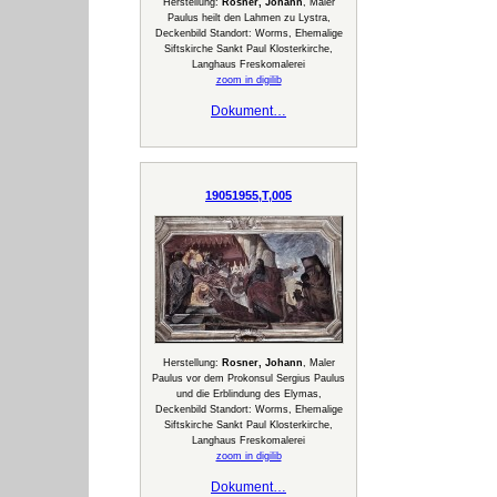
Herstellung:
Rosner, Johann
, Maler
Paulus heilt den Lahmen zu Lystra,
Deckenbild Standort: Worms, Ehemalige
Siftskirche Sankt Paul Klosterkirche,
Langhaus Freskomalerei
zoom in digilib
Dokument…
19051955,T,005
Herstellung:
Rosner, Johann
, Maler
Paulus vor dem Prokonsul Sergius Paulus
und die Erblindung des Elymas,
Deckenbild Standort: Worms, Ehemalige
Siftskirche Sankt Paul Klosterkirche,
Langhaus Freskomalerei
zoom in digilib
Dokument…