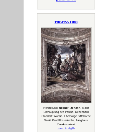
19051955,T,009
Herstellung:
Rosner, Johann
, Maler
Enthauptung des Paulus, Deckenbild
Standort: Worms, Ehemalige Siftskirche
Sankt Paul Klosterkirche, Langhaus
Freskomalerei
zoom in digilib