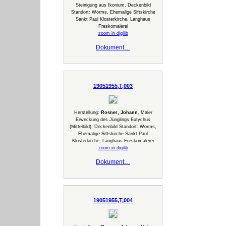
Steinigung aus Ikonium, Deckenbild
Standort: Worms, Ehemalige Siftskirche
Sankt Paul Klosterkirche, Langhaus
Freskomalerei
zoom in digilib
Dokument…
19051955,T,003
Herstellung:
Rosner, Johann
, Maler
Erweckung des Jünglings Eutychus
(Mittelbild), Deckenbild Standort: Worms,
Ehemalige Siftskirche Sankt Paul
Klosterkirche, Langhaus Freskomalerei
zoom in digilib
Dokument…
19051955,T,004