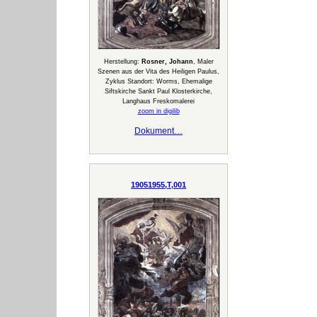
Herstellung:
Rosner, Johann
, Maler
Szenen aus der Vita des Heiligen Paulus,
Zyklus Standort: Worms, Ehemalige
Siftskirche Sankt Paul Klosterkirche,
Langhaus Freskomalerei
zoom in digilib
Dokument…
19051955,T,001