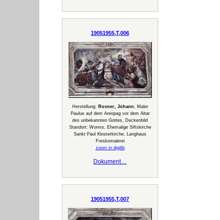
19051955,T,006
Herstellung:
Rosner, Johann
, Maler
Paulus auf dem Areopag vor dem Altar
des unbekannten Gottes, Deckenbild
Standort: Worms, Ehemalige Siftskirche
Sankt Paul Klosterkirche, Langhaus
Freskomalerei
zoom in digilib
Dokument…
19051955,T,007