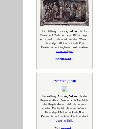
Herstellung:
Rosner, Johann
, Maler
Paulus auf Malta wird vom Biß der Viper
verschont, Deckenbild Standort: Worms,
Ehemalige Siftskirche Sankt Paul
Klosterkirche, Langhaus Freskomalerei
zoom in digilib
Dokument…
19051955,T,008
Herstellung:
Rosner, Johann
, Maler
Paulus erhält im Seesturm die Nachricht
des Engels Gottes, daß sie gerettet
werden, Deckenbild Standort: Worms,
Ehemalige Siftskirche Sankt Paul
Klosterkirche, Langhaus Freskomalerei
zoom in digilib
Dokument…