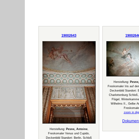
19002643
1900264
Herstellung:
Pesne
Freskomaler Iris auf d
Deckenbild Standort: B
Charlottenburg Schloß,
Flügel, Winterkammer
Wilhelms II., Gelbe 
Freskomale
zoom in digi
Dokumen
Herstellung:
Pesne, Antoine
,
Freskomaler Venus und Cupido,
Deckenbild Standort: Berlin, Schloß