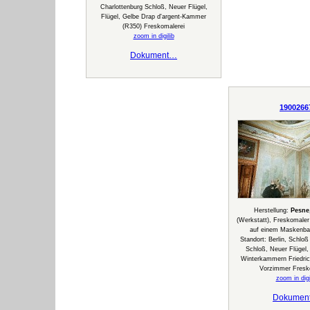
Charlottenburg Schloß, Neuer Flügel,
Flügel, Gelbe Drap d'argent-Kammer
(R350) Freskomalerei
zoom in digilib
Dokument…
1900266
Herstellung:
Pesne
(Werkstatt), Freskomaler
auf einem Maskenbal
Standort: Berlin, Schloß
Schloß, Neuer Flügel, 
Winterkammern Friedrich
Vorzimmer Fresk
zoom in digi
Dokumen