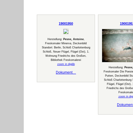
19001950
1900195
Herstellung:
Pesne, Antoine
,
Freskomaler Minerva, Deckenbild
Standort: Berlin, Schloß Charlottenburg
Schloß, Neuer Flügel, Flügel (Ost), 1.
Wohnung Friedrichs des Großen,
Bibliothek Freskomalerei
zoom in digilib
Herstellung:
Pesne
Freskomaler Die Poesi
Dokument…
Putten, Deckenbild Sta
Schloß Charlottenburg
Flügel, Flügel (Ost)
Friedrichs des Großen
Freskomale
zoom in digi
Dokumen