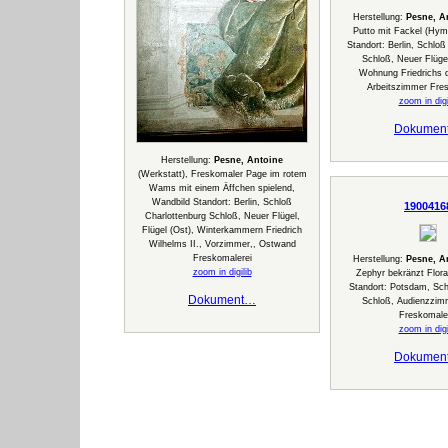
Herstellung:
Pesne, A
Putto mit Fackel (Hyme
Standort: Berlin, Schloß
Schloß, Neuer Flügel
Wohnung Friedrichs 
Arbeitszimmer Fre
zoom in digi
Dokumen
Herstellung:
Pesne, Antoine
(Werkstatt), Freskomaler Page im rotem
Wams mit einem Äffchen spielend,
Wandbild Standort: Berlin, Schloß
1900416
Charlottenburg Schloß, Neuer Flügel,
Flügel (Ost), Winterkammern Friedrich
Wilhelms II., Vorzimmer,, Ostwand
Freskomalerei
Herstellung:
Pesne, A
zoom in digilib
Zephyr bekränzt Flora
Standort: Potsdam, Sc
Dokument…
Schloß, Audienzzim
Freskomale
zoom in digi
Dokumen