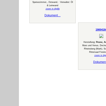
Speisezimmer,, Ostwand, : Verwalter: Öl
& Leinwand
zoom in digilib
Dokument…
1900418
Herstellung:
Pesne, A
Mars und Venus, Decken
Rheinsberg (Mark), S
Rittersaal Fresk
zoom in digi
Dokumen