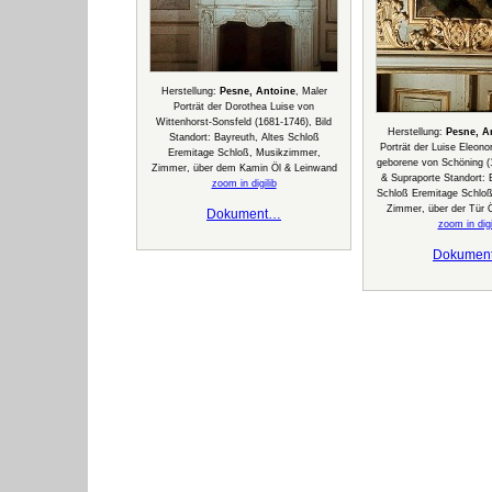
Herstellung:
Pesne, Antoine
, Maler
Porträt der Dorothea Luise von
Wittenhorst-Sonsfeld (1681-1746), Bild
Herstellung:
Pesne, A
Standort: Bayreuth, Altes Schloß
Porträt der Luise Eleon
Eremitage Schloß, Musikzimmer,
geborene von Schöning (1
Zimmer, über dem Kamin Öl & Leinwand
& Supraporte Standort: 
zoom in digilib
Schloß Eremitage Schlo
Zimmer, über der Tür 
Dokument…
zoom in digi
Dokumen