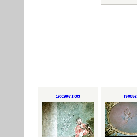
19002667,T,003
1900352