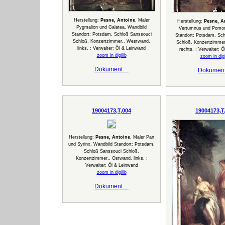
Herstellung:
Pesne, Antoine
, Maler
Herstellung:
Pesne, A
Pygmalion und Galatea, Wandbild
Vertumnus und Pomon
Standort: Potsdam, Schloß Sanssouci
Standort: Potsdam, Sc
Schloß, Konzertzimmer,, Westwand,
Schloß, Konzertzimme
links, : Verwalter: Öl & Leinwand
rechts, : Verwalter: 
zoom in digilib
zoom in digi
Dokument…
Dokumen
19004173,T,004
19004173,T
Herstellung:
Pesne, Antoine
, Maler Pan
und Syrinx, Wandbild Standort: Potsdam,
Schloß Sanssouci Schloß,
Konzertzimmer,, Ostwand, links, :
Verwalter: Öl & Leinwand
zoom in digilib
Dokument…