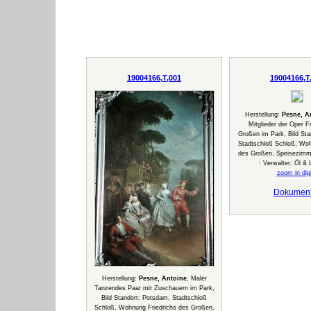
19004166,T,001
19004166,T
Herstellung:
Pesne, A
Mitglieder der Oper F
Großen im Park, Bild Sta
Stadtschloß Schloß, Woh
des Großen, Speisezimm
: Verwalter: Öl &
zoom in digi
Dokumen
Herstellung:
Pesne, Antoine
, Maler
Tanzendes Paar mit Zuschauern im Park,
Bild Standort: Potsdam, Stadtschloß
Schloß, Wohnung Friedrichs des Großen,