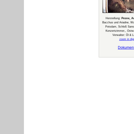
Herstellung:
Pesne, A
Bacchus und Ariadne, Wan
Potsdam, Schloß Sans
Konzertzimmer,, Ostwa
Verwalter: Öl & 
zoom in digi
Dokumen