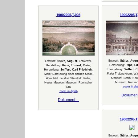
19002205,T,003
19002205,T
Entwurf:
Stüler, Augu
Entwurf:
Stüler, August
, Entwerfer,
Herstellung:
Pape, E
Herstellung:
Pape, Eduard
, Maler,
Herstellung:
Seiffert, 
Herstellung:
Seiffert, Carl Friedrich
,
Maler Trajansforum, Wan
Maler Darstellung einer antiken Stadt,
Standort: Berlin, N
Wandbild, zerstört Standort: Berlin,
Museum, Römisch
Neues Museum Museum, Römischer
zoom in digi
Saal
zoom in digilib
Dokumen
Dokument…
19002205,T
Entwurf:
Stüler, Augu