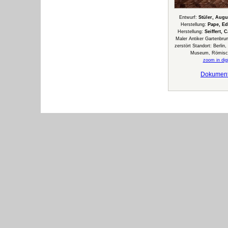
Entwurf:
Stüler, Augu
Herstellung:
Pape, E
Herstellung:
Seiffert, 
Maler Antiker Gartenbru
zerstört Standort: Berli
Museum, Römisch
zoom in digi
Dokumen