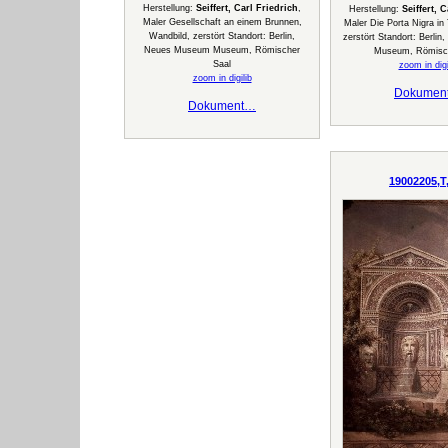
Herstellung:
Seiffert, Carl Friedrich
,
Herstellung:
Seiffert, 
Maler Gesellschaft an einem Brunnen,
Maler Die Porta Nigra in 
Wandbild, zerstört Standort: Berlin,
zerstört Standort: Berli
Neues Museum Museum, Römischer
Museum, Römisch
Saal
zoom in digi
zoom in digilib
Dokumen
Dokument…
19002205,T