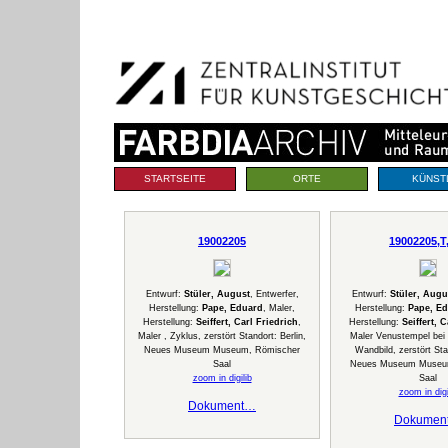
Benutzerspezifische
Direkt
Werkzeuge
zum
Inhalt
|
Direkt
zur
Navigation
Sektionen
STARTSEITE
ORTE
KÜNST
19002205
19002205,T
Entwurf:
Stüler, August
, Entwerfer,
Entwurf:
Stüler, Augu
Herstellung:
Pape, Eduard
, Maler,
Herstellung:
Pape, E
Herstellung:
Seiffert, Carl Friedrich
,
Herstellung:
Seiffert, 
Maler , Zyklus, zerstört Standort: Berlin,
Maler Venustempel bei 
Neues Museum Museum, Römischer
Wandbild, zerstört Sta
Saal
Neues Museum Museu
zoom in digilib
Saal
zoom in digi
Dokument…
Dokumen