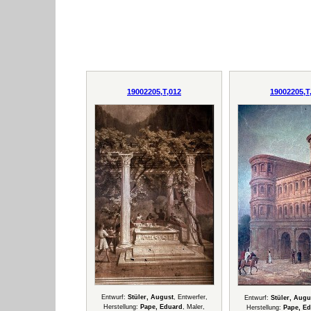
19002205,T,012
19002205,T
Entwurf:
Stüler, August
, Entwerfer,
Entwurf:
Stüler, Augu
Herstellung:
Pape, Eduard
, Maler,
Herstellung:
Pape, E