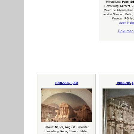
Herstellung:
Pape, E
Herstellung:
Seiffert, 
Maler Die Tiberinsel in
zerstört Standort: Berli
Museum, Römisch
zoom in digi
Dokumen
19002205,T,008
19002205,T
Entwurf:
Stüler, August
, Entwerfer,
Herstellung:
Pape, Eduard
, Maler,