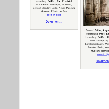
Herstellung:
Seiffert, Carl Friedrich
,
Maler Forum in Pompeij, Wandbild,
zerstört Standort: Berlin, Neues Museum
Museum, Römischer Saal
zoom in digilib
Dokument…
Entwurf:
Stüler, Augu
Herstellung:
Pape, E
Herstellung:
Seiffert, 
Maler Triumphzug 
Konstantinsbogen, Wand
Standort: Berlin, N
Museum, Römisch
zoom in digi
Dokumen