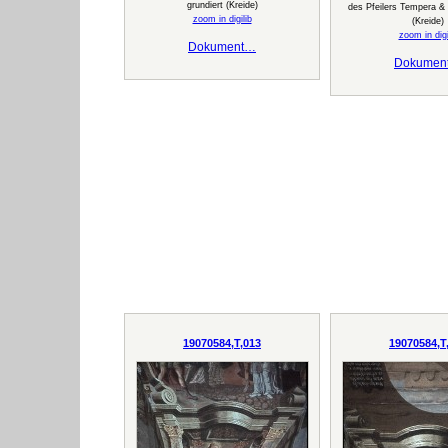
grundiert (Kreide)
des Pfeilers Tempera & 
zoom in digilib
(Kreide)
zoom in digi
Dokument…
Dokumen
19070584,T,013
19070584,T