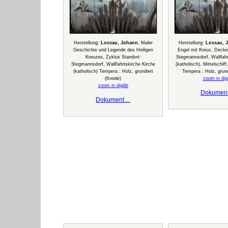
Herstellung:
Lossau, Johann
, Maler
Herstellung:
Lossau, 
Geschichte und Legende des Heiligen
Engel mit Kreuz, Decken
Kreuzes, Zyklus Standort:
Stegmannsdorf, Wallfahr
Stegmannsdorf, Wallfahrtskirche Kirche
(katholisch), Mittelschiff
(katholisch) Tempera : Holz, grundiert
Tempera : Holz, grund
(Kreide)
zoom in digi
zoom in digilib
Dokumen
Dokument…