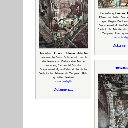
Herstellung:
Lossau, 
Türken durch das Zeich
geschlagen, Deckenbi
Stegmannsdorf, Wallfahr
(katholisch), Mittelschiff
Tempera : Holz, grund
zoom in digi
Dokumen
Herstellung:
Lossau, Johann
, Maler Der
osmanische Sultan Soliman wird durch
das Kreuz vom Grabe seiner Mutter
vertrieben, Deckenbild Standort:
1907058
Stegmannsdorf, Wallfahrtskirche Kirche
(katholisch), Seitenschiff Tempera : Holz,
grundiert (Kreide)
zoom in digilib
Dokument…