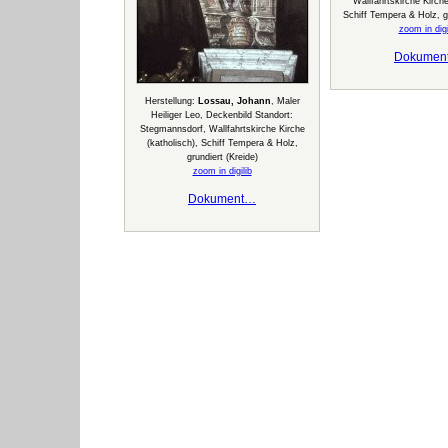
Wallfahrtskirche Kirche
Schiff Tempera & Holz, gr
zoom in digi
Dokumen
Herstellung:
Lossau, Johann
, Maler
Heiliger Leo, Deckenbild Standort:
Stegmannsdorf, Wallfahrtskirche Kirche
(katholisch), Schiff Tempera & Holz,
grundiert (Kreide)
zoom in digilib
Dokument…