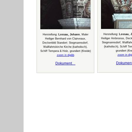
Herstellung:
Lossau, 
Herstellung:
Lossau, Johann
, Maler
Heiliger Ambrosius, Deck
Heiliger Bernhard von Clairveaux,
Stegmannsdorf, Wallfahr
Deckenbild Standort: Stegmannsdorf,
(katholisch), Schiff T
Wallfahrtskirche Kirche (katholisch),
grundiert (Kre
Schiff Tempera & Holz, grundiert (Kreide)
zoom in digi
zoom in digilib
Dokumen
Dokument…