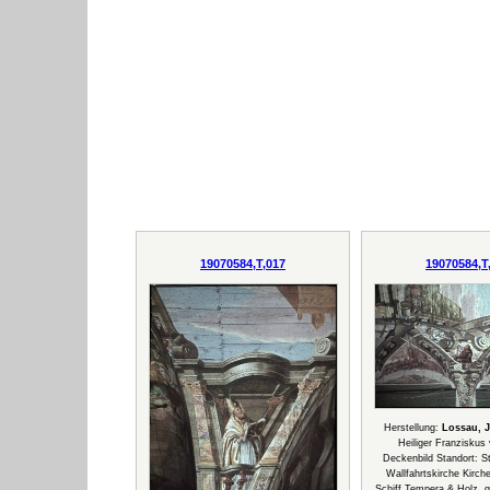
19070584,T,017
19070584,T
Herstellung:
Lossau, 
Heiliger Franziskus 
Deckenbild Standort: 
Wallfahrtskirche Kirche
Schiff Tempera & Holz, gr