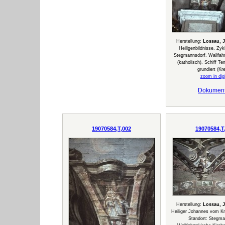
Herstellung:
Lossau, 
Heiligenbildnisse, Zyk
Stegmannsdorf, Wallfahr
(katholisch), Schiff T
grundiert (Kre
zoom in digi
Dokumen
19070584,T,002
19070584,T
Herstellung:
Lossau, 
Heiliger Johannes vom K
Standort: Stegma