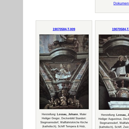
Dokumen
19070584,T,009
19070584,T
Herstellung:
Lossau, Johann
, Maler
Herstellung:
Lossau, 
Heiliger Gregor, Deckenbild Standort:
Heiliger Augustinus, Deck
Stegmannsdorf, Wallfahrtskirche Kirche
Stegmannsdorf, Wallfahr
(katholisch), Schiff Tempera & Holz,
(katholisch), Schiff, Zwi