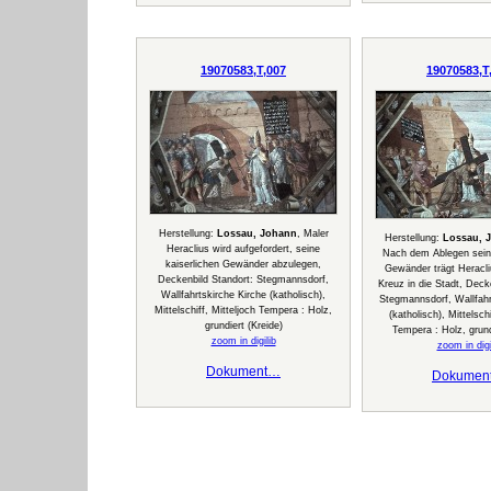
19070583,T,007
19070583,T
Herstellung:
Lossau, Johann
, Maler
Herstellung:
Lossau, 
Heraclius wird aufgefordert, seine
Nach dem Ablegen seine
kaiserlichen Gewänder abzulegen,
Gewänder trägt Heracli
Deckenbild Standort: Stegmannsdorf,
Kreuz in die Stadt, Deck
Wallfahrtskirche Kirche (katholisch),
Stegmannsdorf, Wallfahr
Mittelschiff, Mitteljoch Tempera : Holz,
(katholisch), Mittelschi
grundiert (Kreide)
Tempera : Holz, grund
zoom in digilib
zoom in digi
Dokument…
Dokumen