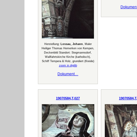
Dokumen
Herstellung:
Lossau, Johann
, Maler
Heiliger Thomas Hemerken von Kempen,
Deckenbild Standort: Stegmannsdorf,
Wallfahrtskirche Kirche (katholisch),
Schiff Tempera & Holz, grundiert (Kreide)
zoom in digilib
Dokument…
19070584,T,027
19070584,T