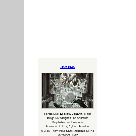
19051933
Herstellung:
Lossau, Johann
, Maler
Heilige Dreifaltigkeit, Teufelssturz,
Propheten und Heilige in
Scheinarchitektur, Zyklus Standort:
Wusen, Pfarrkirche Sankt Jakobus Kirche
(katholisch) Holz