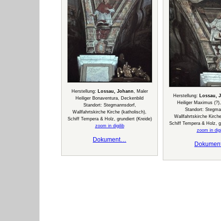
Herstellung:
Lossau, Johann
, Maler
Herstellung:
Lossau, 
Heiliger Bonaventura, Deckenbild
Heiliger Maximus (?)
Standort: Stegmannsdorf,
Standort: Stegma
Wallfahrtskirche Kirche (katholisch),
Wallfahrtskirche Kirche
Schiff Tempera & Holz, grundiert (Kreide)
Schiff Tempera & Holz, gr
zoom in digilib
zoom in digi
Dokument…
Dokumen