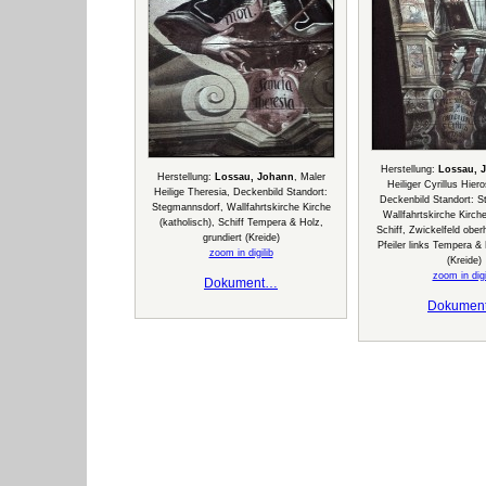
Herstellung:
Lossau, 
Herstellung:
Lossau, Johann
, Maler
Heiliger Cyrillus Hier
Heilige Theresia, Deckenbild Standort:
Deckenbild Standort: 
Stegmannsdorf, Wallfahrtskirche Kirche
Wallfahrtskirche Kirche
(katholisch), Schiff Tempera & Holz,
Schiff, Zwickelfeld ober
grundiert (Kreide)
Pfeiler links Tempera & 
zoom in digilib
(Kreide)
zoom in digi
Dokument…
Dokumen