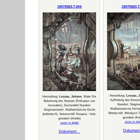
19070583,T,004
19070583,T
Herstellung:
Lossau, 
Herstellung:
Lossau, Johann
, Maler Die
Auffindung des Kreuze
Bekehrung des Neanias (Prokopius von
Standort: Stegma
Jerusalem), Deckenbild Standort:
Wallfahrtskirche Kirche
Stegmannsdorf, Wallfahrtskirche Kirche
Mittelschiff, Mitteljoch
(katholisch), Seitenschiff Tempera : Holz,
grundiert (Kre
grundiert (Kreide)
zoom in digi
zoom in digilib
Dokumen
Dokument…