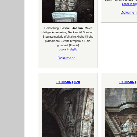
zoom in digi
Dokumen
Herstellung:
Lossau, Johann
, Maler
Heiliger Anastasius, Deckenbild Standort:
Stegmannsdorf, Wallfahrtskirche Kirche
(katholisch), Schiff Tempera & Holz,
grundiert (Kreide)
zoom in digilib
Dokument…
19070584,T,020
19070584,T