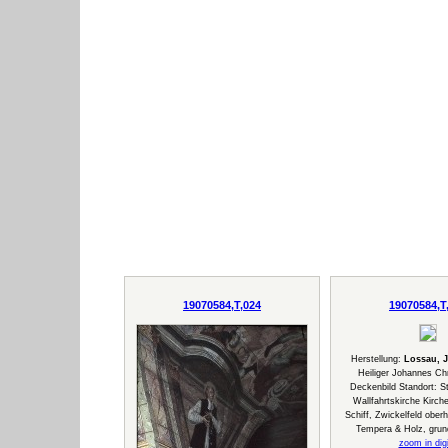
19070584,T,024
19070584,T
Herstellung:
Lossau, 
Heiliger Johannes C
Deckenbild Standort: 
Wallfahrtskirche Kirche
Schiff, Zwickelfeld oberh
Tempera & Holz, grund
zoom in digi