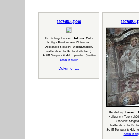
19070584,T,006
19070584,T
Herstellung:
Lossau, Johann
, Maler
Heiliger Bernhard von Clairveaux,
Deckenbild Standort: Stegmannsdorf,
Wallfahrtskirche Kirche (katholisch),
Schiff Tempera & Holz, grundiert (Kreide)
zoom in digilib
Dokument…
Herstellung:
Lossau, 
Heiliger mit Totenschäd
Standort: Stegma
Wallfahrtskirche Kirche
Schiff Tempera & Holz, gr
zoom in digi