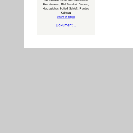
nach einem römischen Wandbild in
Herculaneum, Bild Standort: Dessau,
Herzogliches Schloß Schloß, Rundes
Kabinett
zoom in digilib
Dokument…