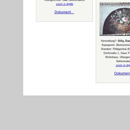
Obergeschoß, Saal Sekkomalerei
zoom in digilib
Dokument…
Herstellung?:
Gilly, Da
Supraporte: Blumenstü
Standort: Philippsthal (
Dorfstraße 1, Haus Fr
Wohnhaus, Oberges
Sekkomaler
zoom in digi
Dokumen