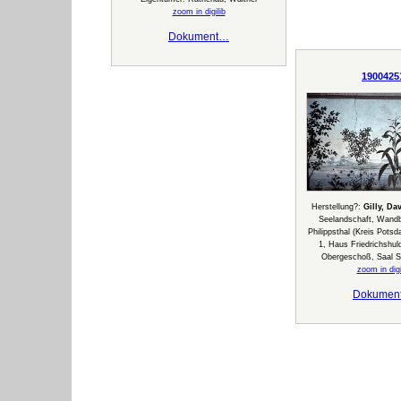
zoom in digilib
Dokument…
1900425
Herstellung?:
Gilly, Da
Seelandschaft, Wandbi
Philippsthal (Kreis Pots
1, Haus Friedrichshu
Obergeschoß, Saal S
zoom in digi
Dokumen