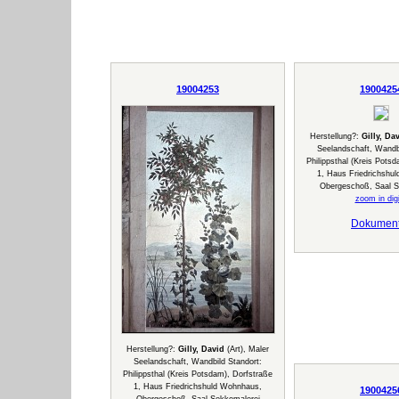
19004253
1900425
Herstellung?:
Gilly, Da
Seelandschaft, Wandbi
Philippsthal (Kreis Pots
1, Haus Friedrichshu
Obergeschoß, Saal S
zoom in digi
Dokumen
Herstellung?:
Gilly, David
(Art), Maler
Seelandschaft, Wandbild Standort:
Philippsthal (Kreis Potsdam), Dorfstraße
1, Haus Friedrichshuld Wohnhaus,
1900425