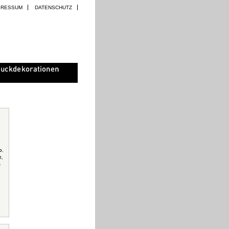
PRESSUM
DATENSCHUTZ
o
,
t,
e