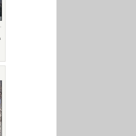
o
,
ß