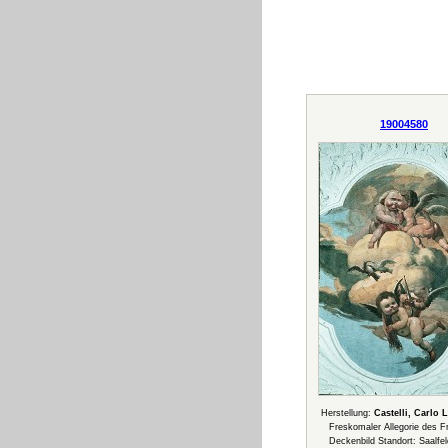
19004580
Herstellung:
Castelli, Carlo 
Freskomaler Allegorie des F
Deckenbild Standort: Saalfel