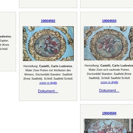
19004592
19004593
Ludovico
,
Jupiter,
d (Kreis
 Schloß
Herstellung:
Castelli, Carlo Ludovic
Herstellung:
Castelli, Carlo Ludovico
,
Maler Zwei sich raufende Putten,
Maler Zwei Putten mit Attributen des
Deckenbild Standort: Saalfeld (Kreis
Winters, Deckenbild Standort: Saalfeld
Saalfeld), Schloß Saalfeld Schloß
(Kreis Saalfeld), Schloß Saalfeld Schloß
zoom in digilib
zoom in digilib
Dokument…
Dokument…
19004594