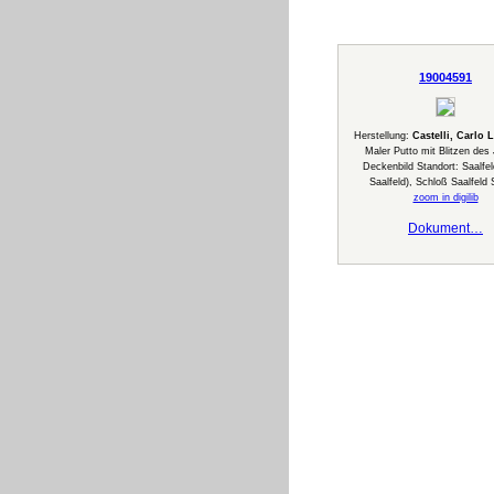
19004591
Herstellung:
Castelli, Carlo 
Maler Putto mit Blitzen des 
Deckenbild Standort: Saalfel
Saalfeld), Schloß Saalfeld
zoom in digilib
Dokument…