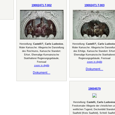
19002471,T,002
19002471,T,003
Herstellung:
Castelli?, Carlo Ludovico
,
Herstellung:
Castelli?, Carlo Ludovic
Maler Kartusche: Allegorische Darstellung
Maler Kartusche: Allegorische Darstellu
des Reichtums, Kartusche Standort:
des Erfolgs, Kartusche Standort: Erfurt
Erfurt, Ehemalige Kurmainzische
Ehemalige Kurmainzische Statthalterei
Statthalterei Regierungsgebäude,
Regierungsgebäude, Festsaal
Festsaal
zoom in digilib
zoom in digilib
Dokument…
Dokument…
19004579
Herstellung:
Castelli, Carlo Ludovic
Freskomaler Allegorie der christlichen u
weltlichen Tugend, Deckenbild Standort
Saalfeld (Kreis Saalfeld), Schloß Saalfe