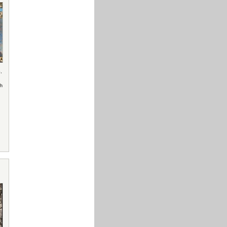
o
,
h