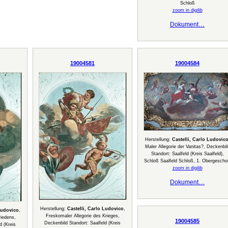
Schloß
zoom in digilib
Dokument…
19004581
19004584
Herstellung:
Castelli, Carlo Ludovic
Maler Allegorie der Vanitas?, Deckenbil
Standort: Saalfeld (Kreis Saalfeld),
Schloß Saalfeld Schloß, 1. Obergesch
zoom in digilib
Dokument…
Herstellung:
Castelli, Carlo Ludovico
,
Ludovico
,
Freskomaler Allegorie des Krieges,
riedens,
19004585
Deckenbild Standort: Saalfeld (Kreis
d (Kreis