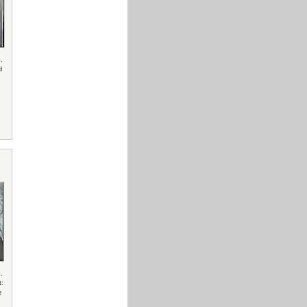
o
,
d
o
,
t:
e