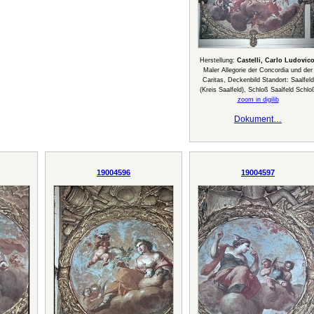
Herstellung:
Castelli, Carlo Ludovic
Maler Allegorie der Concordia und der
Caritas, Deckenbild Standort: Saalfeld
(Kreis Saalfeld), Schloß Saalfeld Schlo
zoom in digilib
Dokument…
19004596
19004597