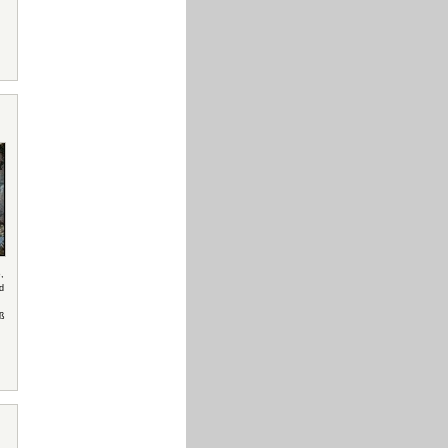
o
,
d
oß