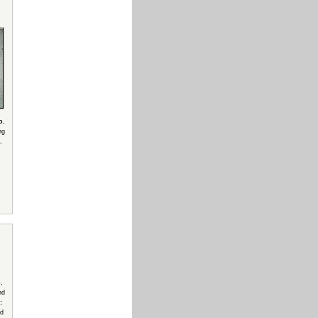
o
,
ng
,
o
,
nd
:
ld