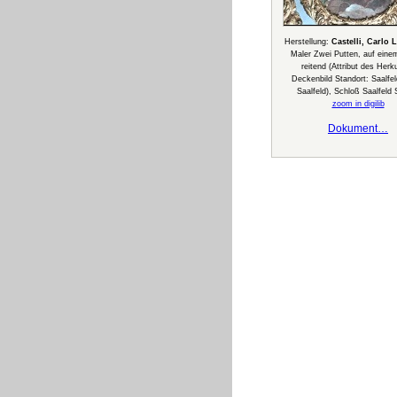
Herstellung:
Castelli, Carlo 
Maler Zwei Putten, auf ein
reitend (Attribut des Herku
Deckenbild Standort: Saalfel
Saalfeld), Schloß Saalfeld
zoom in digilib
Dokument…