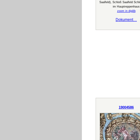
Saalfeld), Schloß Saalfeld Sch
im Hauptreppenhaus
zoom in digilib
Dokument…
19004586