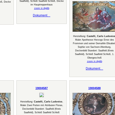
Saalfeld), Schloß Saalfeld Schloß, Decke
loß, Decke
im Hauptreppenhaus
zoom in digilib
Dokument…
Herstellung:
Castelli, Carlo Ludovic
Maler Apotheose Herzogs Ernst des
Frommen und seiner Gemahlin Elisabet
Sophie von Sachsen-Altenburg,
Deckenbild Standort: Saalfeld (Kreis
Saalfeld), Schloß Saalfeld Schloß, 1.
Obergeschoß
zoom in digilib
Dokument…
19004587
19004588
Herstellung:
Castelli, Carlo Ludovico
,
Maler Zwei Putten mit Attributen Floras,
Deckenbild Standort: Saalfeld (Kreis
Saalfeld), Schloß Saalfeld Schloß