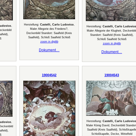
Herstellung:
Castelli, Carlo Ludovico
,
Ludovico
,
Herstellung:
Castelli, Carlo Ludovic
Maler Allegorie des Friedens?,
Deckenbild
Maler Allegorie der Klugheit, Deckenbil
Deckenbild Standort: Saalfeld (Kreis
lfeld),
Standort: Saalfeld (Kreis Saalfeld),
Saalfeld), Schloß Saalfeld Schloß
oß
Schloß Saalfeld Schloß
zoom in digilib
zoom in digilib
Dokument…
Dokument…
19004542
19004543
Herstellung:
Castelli, Carlo Ludovic
Ludovico
,
Maler König David, Deckenbild Standor
 Deckenbild
Saalfeld (Kreis Saalfeld), Schloßkapell
lfeld),
Schloßkapelle, Decke, Mittelfeld
oß