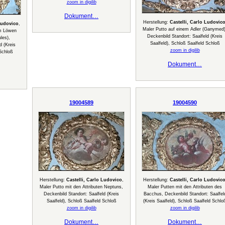
zoom in digilib
Dokument…
Herstellung:
Castelli, Carlo Ludovic
Ludovico
,
Maler Putto auf einem Adler (Ganymed)
em Löwen
Deckenbild Standort: Saalfeld (Kreis
les),
Saalfeld), Schloß Saalfeld Schloß
d (Kreis
zoom in digilib
 Schloß
Dokument…
19004589
19004590
Herstellung:
Castelli, Carlo Ludovico
,
Herstellung:
Castelli, Carlo Ludovic
Maler Putto mit den Attributen Neptuns,
Maler Putten mit den Attributen des
Deckenbild Standort: Saalfeld (Kreis
Bacchus, Deckenbild Standort: Saalfel
Saalfeld), Schloß Saalfeld Schloß
(Kreis Saalfeld), Schloß Saalfeld Schlo
zoom in digilib
zoom in digilib
Dokument…
Dokument…