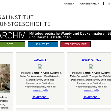
PARTNER
URHEBERRECHT
IM
ORTE
KÜNSTLER
EXPERTENSUCHE
19002471
19002471,T,001
Herstellung:
Castelli?, Carlo Ludovico
,
Herstellung:
Castelli?, Carlo Ludovic
Maler Deckenmalerei, Wanddekoration
Maler Deckenbild: Triumph der Wahrhei
Standort: Erfurt, Ehemalige
Deckenbild Standort: Erfurt, Ehemalig
Kurmainzische Statthalterei
Kurmainzische Statthalterei
Regierungsgebäude, Festsaal
Regierungsgebäude, Festsaal
zoom in digilib
zoom in digilib
Dokument…
Dokument…
Ludovico
,
gruppen,
nburg
Teehaus,