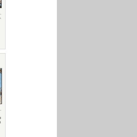
o
,
,
o
,
d
ß