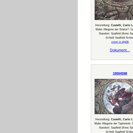
Herstellung:
Castelli, Carlo 
Maler Allegorie der Stärke?, 
Standort: Saalfeld (Kreis Saa
Schloß Saalfeld Schl
zoom in digilib
Dokument…
19004598
Herstellung:
Castelli, Carlo 
Maler Allegorie der Tapferkeit,
Standort: Saalfeld (Kreis Saa
Schloß Saalfeld Schl