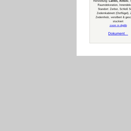
Herstellung:
Lantes, Antoni
, 
Raumdekoration, Innendeko
Standort: Zerbst, Schloß S
Zedernkabinett (Ostflügel),
Zedernholz, versilbert & gesc
stuckiert
zoom in digilib
Dokument…