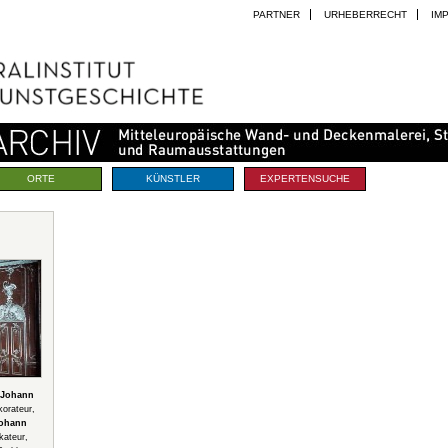
PARTNER
URHEBERRECHT
IM
ORTE
KÜNSTLER
EXPERTENSUCHE
 Johann
korateur,
ohann
kateur,