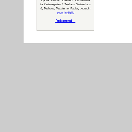
Zyklus Standort: Eisenach, Gärtnerhaus
im Kartausgarten /, Teehaus Gärtnerhaus
&, Teehaus, Teezimmer Papier, gedruckt
zoom in digilib
Dokument…