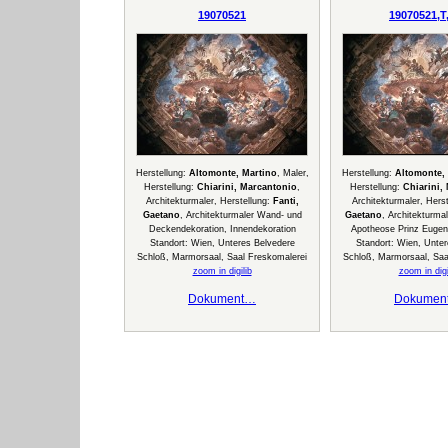
19070521
19070521,T
Herstellung:
Altomonte, Martino
, Maler,
Herstellung:
Altomonte,
Herstellung:
Chiarini, Marcantonio
,
Herstellung:
Chiarini,
Architekturmaler, Herstellung:
Fanti,
Architekturmaler, Hers
Gaetano
, Architekturmaler Wand- und
Gaetano
, Architekturma
Deckendekoration, Innendekoration
Apotheose Prinz Eugen
Standort: Wien, Unteres Belvedere
Standort: Wien, Unter
Schloß, Marmorsaal, Saal Freskomalerei
Schloß, Marmorsaal, Saa
zoom in digilib
zoom in digi
Dokument…
Dokumen