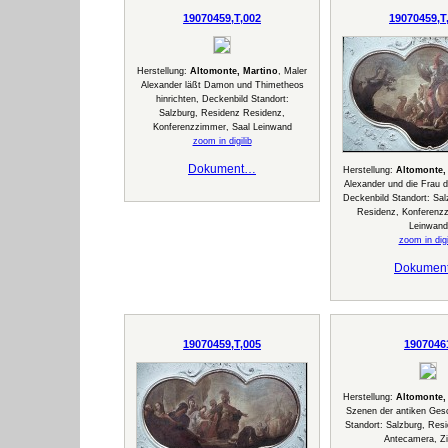
19070459,T,002
19070459,T
Herstellung:
Altomonte, Martino
, Maler
Alexander läßt Damon und Thimetheos
hinrichten, Deckenbild Standort:
Salzburg, Residenz Residenz,
Konferenzzimmer, Saal Leinwand
zoom in digilib
Dokument…
Herstellung:
Altomonte,
Alexander und die Frau 
Deckenbild Standort: Sal
Residenz, Konferenz
Leinwand
zoom in digi
Dokumen
19070459,T,005
1907046
Herstellung:
Altomonte,
Szenen der antiken Gesc
Standort: Salzburg, Res
Antecamera, Z