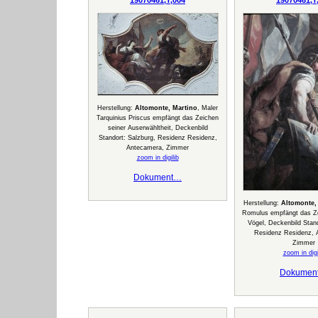
Herstellung:
Altomonte, Martino
, Maler
Tarquinius Priscus empfängt das Zeichen
seiner Auserwähltheit, Deckenbild
Standort: Salzburg, Residenz Residenz,
Antecamera, Zimmer
zoom in digilib
Dokument…
Herstellung:
Altomonte,
Romulus empfängt das Ze
Vögel, Deckenbild Stand
Residenz Residenz, 
Zimmer
zoom in digi
Dokumen