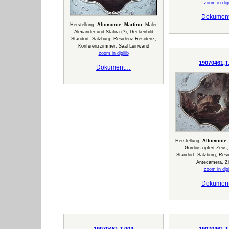
zoom in digi
Dokumen
Herstellung:
Altomonte, Martino
, Maler
Alexander und Statira (?), Deckenbild
Standort: Salzburg, Residenz Residenz,
Konferenzzimmer, Saal Leinwand
zoom in digilib
19070461,T
Dokument…
Herstellung:
Altomonte,
Gordius opfert Zeus,
Standort: Salzburg, Res
Antecamera, Z
zoom in digi
Dokumen
19070461,T,004
19070461,T