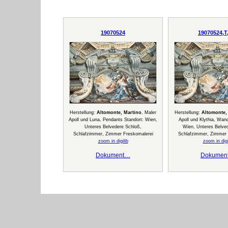
19070524
19070524,T
Herstellung:
Altomonte, Martino
, Maler
Herstellung:
Altomonte,
Apoll und Luna, Pendants Standort: Wien,
Apoll und Klythia, Wand
Unteres Belvedere Schloß,
Wien, Unteres Belve
Schlafzimmer, Zimmer Freskomalerei
Schlafzimmer, Zimmer 
zoom in digilib
zoom in digi
Dokument…
Dokumen