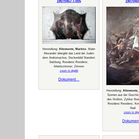
19070457,T,005
1907045
Herstellung:
Altomonte, Martino
, Maler
Alexander übergibt das Land der Juden
dem Andromachus, Deckenbild Standort:
Salzburg, Residenz Residenz,
Arbeitszimmer, Zimmer
zoom in digilib
Dokument…
Herstellung:
Altomonte,
Szenen aus der Geschic
des Großen, Zyklus Stan
Residenz Residenz, Ko
Saal
zoom in digi
Dokumen