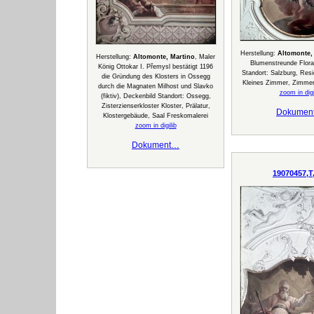
Herstellung:
Altomonte,
Herstellung:
Altomonte, Martino
, Maler
Blumenstreunde Flora
König Ottokar I. Přemysl bestätigt 1196
Standort: Salzburg, Res
die Gründung des Klosters in Ossegg
Kleines Zimmer, Zimmer
durch die Magnaten Milhost und Slavko
zoom in digi
(fiktiv), Deckenbild Standort: Ossegg,
Zisterzienserkloster Kloster, Prälatur,
Dokumen
Klostergebäude, Saal Freskomalerei
zoom in digilib
Dokument…
19070457,T